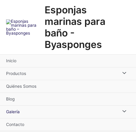
Ir
Esponjas
al
contenido
marinas para
baño -
Byasponges
Inicio
Alternar
Productos
menú
Quiénes Somos
Blog
Alternar
Galería
menú
Contacto