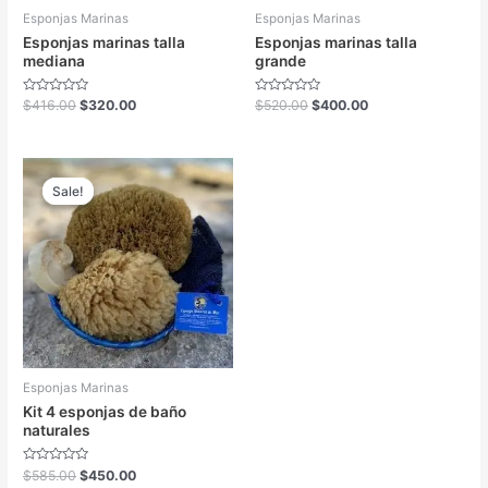
Esponjas Marinas
Esponjas Marinas
Esponjas marinas talla
Esponjas marinas talla
mediana
grande
Valorado
Valorado
$
416.00
$
320.00
$
520.00
$
400.00
en
en
0
0
de
de
5
5
Sale!
Sale!
Esponjas Marinas
Kit 4 esponjas de baño
naturales
Valorado
$
585.00
$
450.00
en