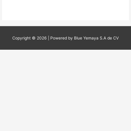
0
de
5
Copyright © 2026 | Powered by Blue Yemaya S.A de CV