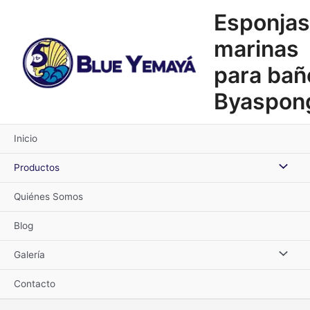
Ir
Esponjas
al
contenido
marinas
para bañ
Byaspon
Inicio
Alternar
Productos
menú
Quiénes Somos
Blog
Alternar
Galería
menú
Contacto